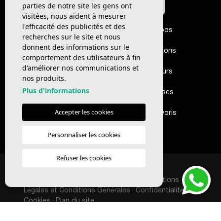
parties de notre site les gens ont
visitées, nous aident à mesurer
l'efficacité des publicités et des
Accueil
À propos
recherches sur le site et nous
donnent des informations sur le
Propriétés
Promotions
comportement des utilisateurs à fin
d'améliorer nos communications et
Acheteurs
Vendeurs
nos produits.
Plus d'informations
Actualités
Paroisses
Accepter les cookies
Contact
Mes favoris
Personnaliser les cookies
Refuser les cookies
CONCEPTION & CRM:
MEDIAELX
Copyright © 1990 - 2026 SERVISSIM ·
Mentions
Légales et Conditions Générales
·
Confidentialité
·
Cookies
·
Plan du site