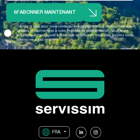
M'ABONNER MAINTENANT
Cochez la case pour nous contacter et accepter que vos informations soient
utilisées conformément à notre
Politique de confidentialité
. Vous serez
automatiquement ajouté à notre liste de diffusion mais vous pourrez vous
désinscrire à tout moment.*
FRA.