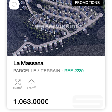
PROMOTIONS
La Massana
PARCELLE / TERRAIN ·
REF 2230
2
2
823m
576m
1.063.000€