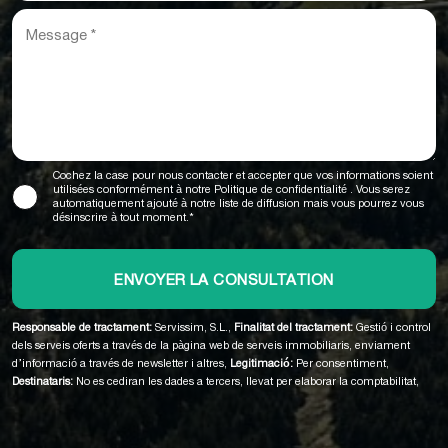
Cochez la case pour nous contacter et accepter que vos informations soient
utilisées conformément à notre
Politique de confidentialité
. Vous serez
automatiquement ajouté à notre liste de diffusion mais vous pourrez vous
désinscrire à tout moment.*
Responsable de tractament:
Servissim, S.L.,
Finalitat del tractament:
Gestió i control
dels serveis oferts a través de la pàgina web de serveis immobiliaris, enviament
d’informació a través de newsletter i altres,
Legitimació:
Per consentiment,
Destinataris:
No es cediran les dades a tercers, llevat per elaborar la comptabilitat,
Drets de les persones interessades:
Accedir, rectificar i suprimir les dades, sol·licitar
la portabilitat d’aquestes, oposar-se al tractament i sol·licitar la limitació de les
mateixes,
Procedència de les dades:
El propi interessat,
Informació addicional: